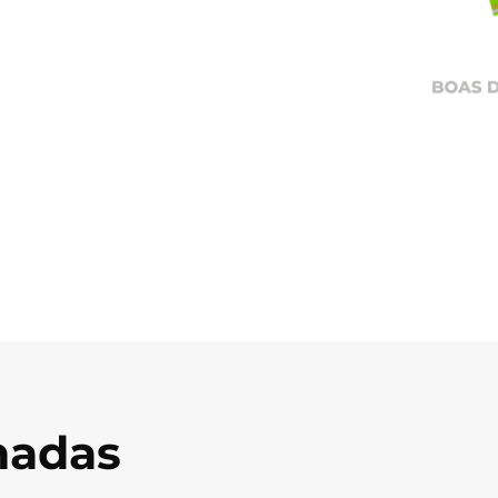
onadas