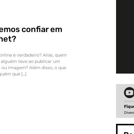
emos confiar em
rnet?
nline é verdadeiro? Aliás, quem
e alguém teve ao publicar um
o ou imagem? Além disso, o que
lguém que […]