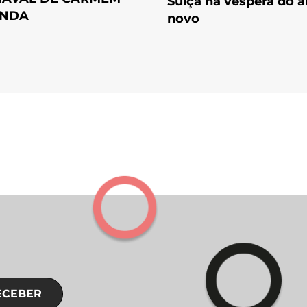
Suíça na véspera do 
ANDA
novo
ECEBER