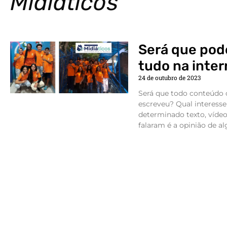
Midiáticos
Será que pod
tudo na inte
24 de outubro de 2023
Será que todo conteúdo o
escreveu? Qual interess
determinado texto, víde
falaram é a opinião de a