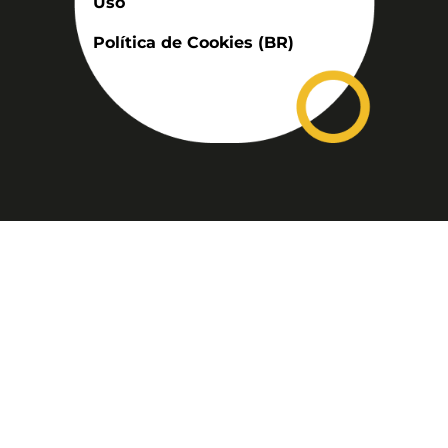
Uso
Política de Cookies (BR)
Assinatura
Disponível nas versões: impresso
mensal, on-line, áudio (Podcast) e
vídeo (YouTube).
ASSINE