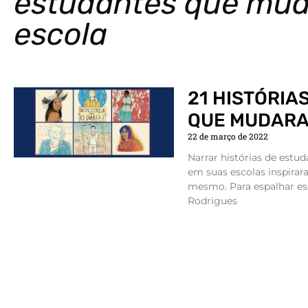
estudantes que mu
escola
21 HISTÓRIA
QUE MUDARA
22 de março de 2022
Narrar histórias de est
em suas escolas inspirar
mesmo. Para espalhar essa
Rodrigues