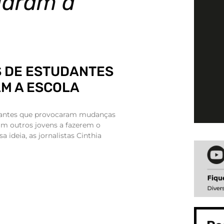
daram a
S DE ESTUDANTES
M A ESCOLA
udantes que provocaram mudanças
am outros jovens a fazerem o
 ideia, as jornalistas Cinthia