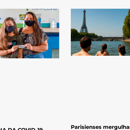
Parisienses mergulh
NA DA COVID-19