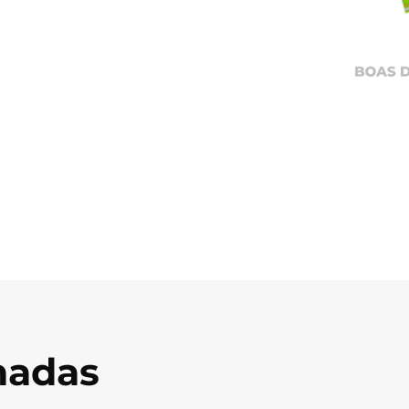
onadas