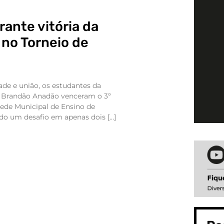
rante vitória da
no Torneio de
ade e união, os estudantes da
Brandão Anadão venceram o 3º
Rede Municipal de Ensino de
ndo um desafio em apenas dois […]