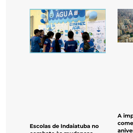
A imp
come
Escolas de Indaiatuba no
anive