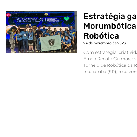
Estratégia ga
Morumbótica 
Robótica
24 de novembro de 2025
Com estratégia, criativid
Emeb Renata Guimarães 
Torneio de Robótica da 
Indaiatuba (SP), resolve