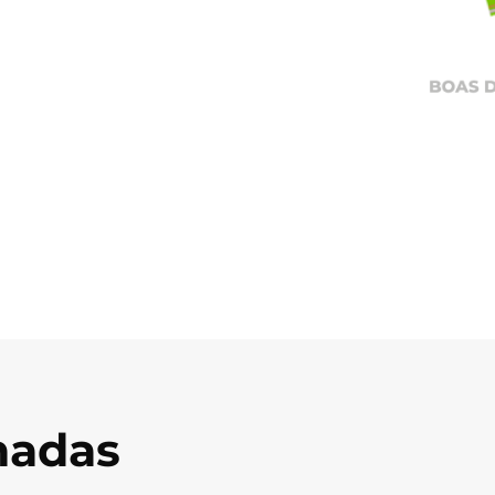
onadas