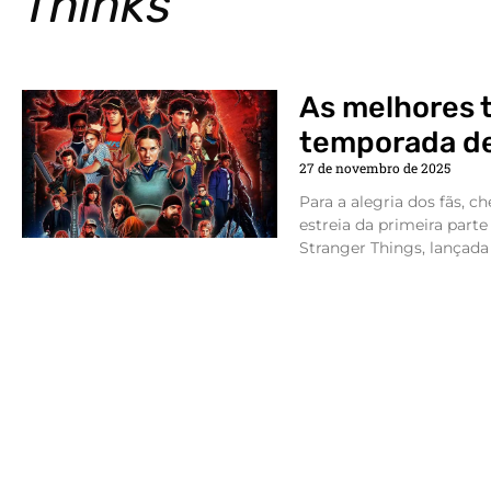
Thinks
As melhores t
temporada de
27 de novembro de 2025
Para a alegria dos fãs, 
estreia da primeira part
Stranger Things, lançad