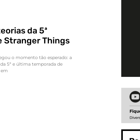
eorias da 5ª
 Stranger Things
chegou o momento tão esperado: a
e da 5ª e última temporada de
a em