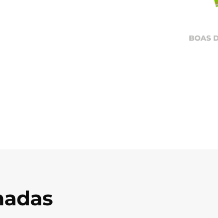
onadas