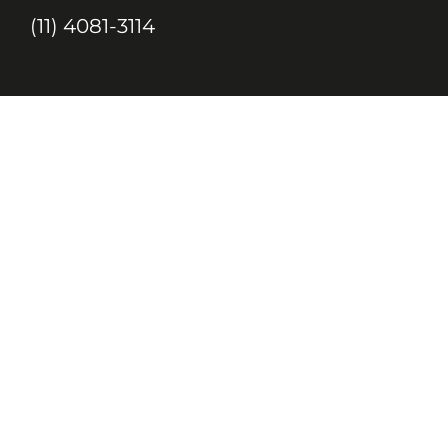
(11) 4081-3114
Endereço
Alameda Santos, 1165 – Caixa Postal:
121621, Jd. Paulista, São Paulo – SP,
CEP: 01419-002
JC, JORNAL DA CRIANÇA & JOVENS © 2020 TODOS OS DIREITOS
RESERVADOS À EDITORA 10