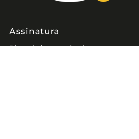
Assinatura
Disponível nas versões: impresso
mensal, on-line, áudio (Podcast) e
vídeo (YouTube).
ASSINE
Nossas Redes
Telefone