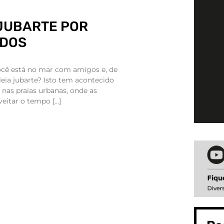
 JUBARTE POR
ADOS
você está no mar com amigos e, de
eia jubarte? Isto tem acontecido
nas praias urbanas, onde as
eitar o tempo […]