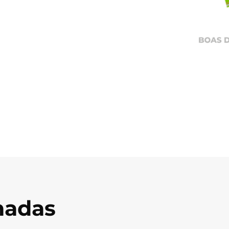
onadas