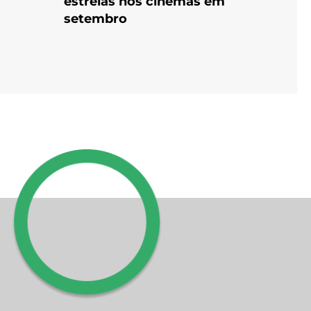
estreias nos cinemas em
setembro