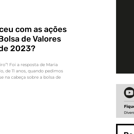
ceu com as ações
Bolsa de Valores
 de 2023?
o”! Foi a resposta de Maria
o, de 11 anos, quando pedimos
se na cabeça sobre a bolsa de