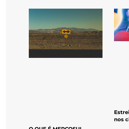
Estre
nos 
O QUE É MERCOSUL