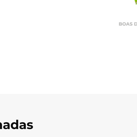
onadas