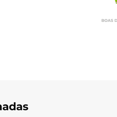
onadas