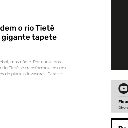
dem o rio Tietê
gigante tapete
bol, mas não é. Por conta dos
, o rio Tietê se transformou em um
s de plantas invasoras. Para se