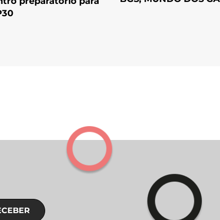
tro preparatório para
P30
ECEBER