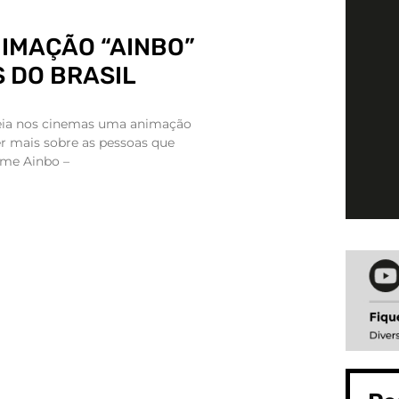
NIMAÇÃO “AINBO”
 DO BRASIL
reia nos cinemas uma animação
r mais sobre as pessoas que
lme Ainbo –