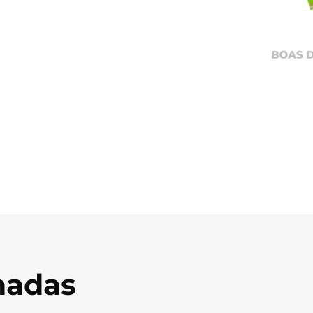
onadas