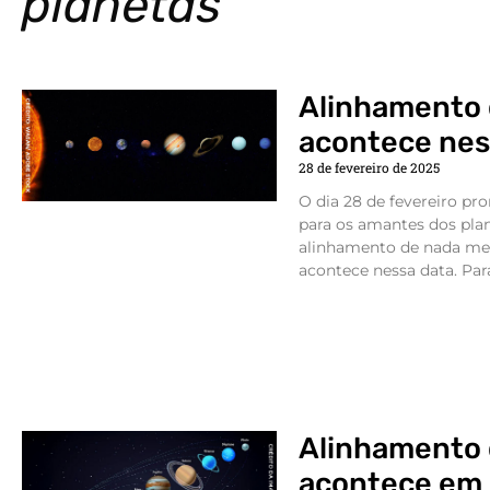
planetas
Alinhamento 
acontece nes
28 de fevereiro de 2025
O dia 28 de fevereiro pr
para os amantes dos pla
alinhamento de nada men
acontece nessa data. Par
Alinhamento 
acontece em 