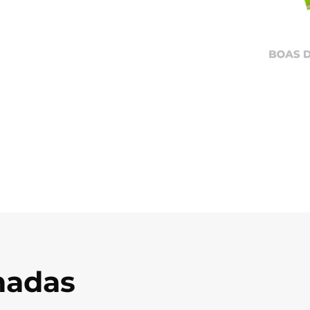
onadas