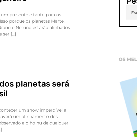
Pe
 um presente e tanto para os
sso porque os planetas Marte,
 Urano e Netuno estarão alinhados
 ser […]
dos planetas será
sil
acontecer um show imperdível a
 haverá um alinhamento dos
observado a olho nu de qualquer
]