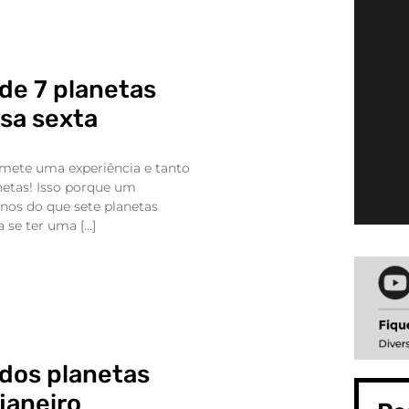
de 7 planetas
sa sexta
omete uma experiência e tanto
netas! Isso porque um
os do que sete planetas
a se ter uma […]
dos planetas
janeiro