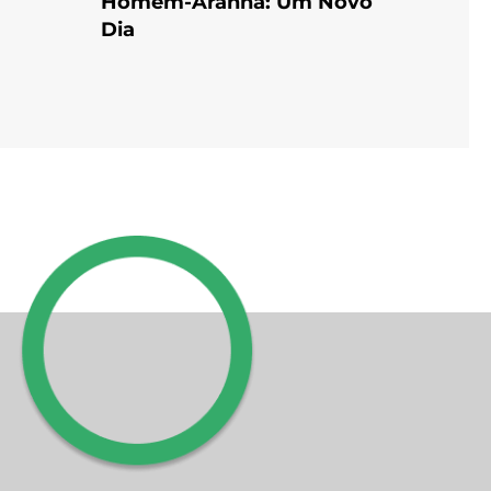
Homem-Aranha: Um Novo
Dia