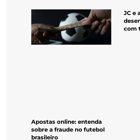
JC e 
desen
com 
Apostas online: entenda
sobre a fraude no futebol
brasileiro