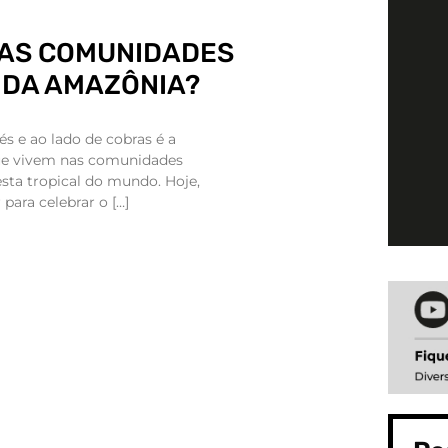
 AS COMUNIDADES
 DA AMAZÔNIA?
és e ao lado de cobras é a
que vivem nas comunidades
esta tropical do mundo. Hoje,
para celebrar o […]