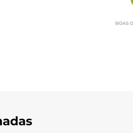
onadas