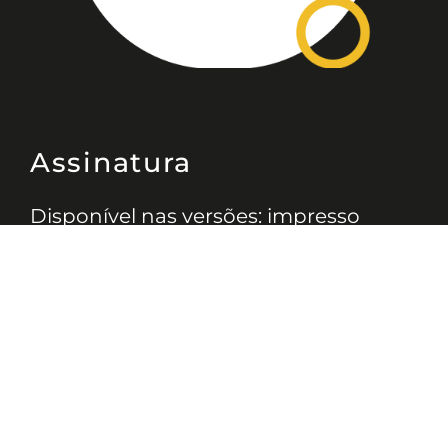
Assinatura
Disponível nas versões: impresso
mensal, on-line, áudio (Podcast) e
vídeo (YouTube).
ASSINE
Nossas Redes