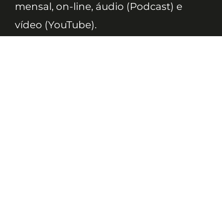
mensal, on-line, áudio (Podcast) e
vídeo (YouTube).
ASSINE
Nossas Redes
Telefone
(11) 4081-3114