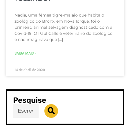
Nadia, uma fêmea tigre-malaio que habita o
zoológico do Bronx, em Nova Iorque, foi o
primeiro animal selvagem diagnosticado com a
Covid-19. O Paul Calle é veterinário do zoológico
e não imaginava que […]
SAIBA MAIS »
14 de abril de 2020
Pesquise