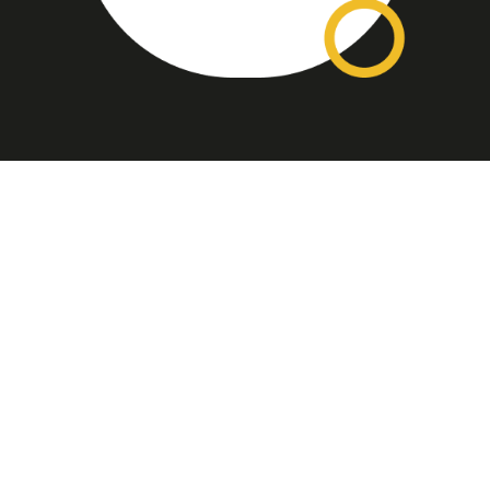
Assinatura
Disponível nas versões: impresso
mensal, on-line, áudio (Podcast) e
vídeo (YouTube).
ASSINE
Nossas Redes