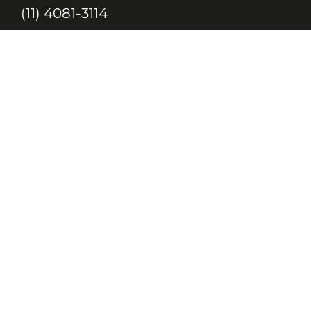
(11) 4081-3114
Endereço
Alameda Santos, 1165 – Caixa Postal:
121621, Jd. Paulista, São Paulo – SP,
CEP: 01419-002
JC, JORNAL DA CRIANÇA & JOVENS © 2020 TODOS OS DIREITOS
RESERVADOS À EDITORA 10