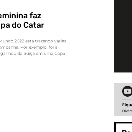
eminina faz
opa do Catar
Mundo 2022 está trazendo várias
mpanha. Por exemplo, foi a
il ganhou da Suíça em uma Copa
]