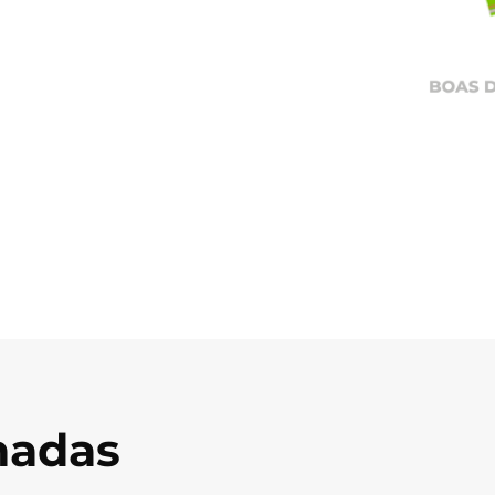
onadas