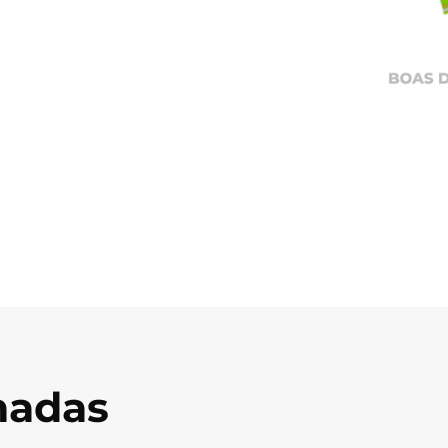
onadas