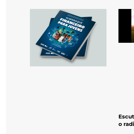
Escut
o rad