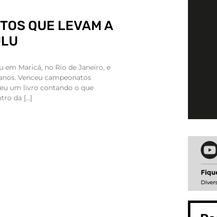
TOS QUE LEVAM A
ULU
 em Maricá, no Rio de Janeiro, e
 anos. Venceu campeonatos
veu um livro contando o que
tro da […]