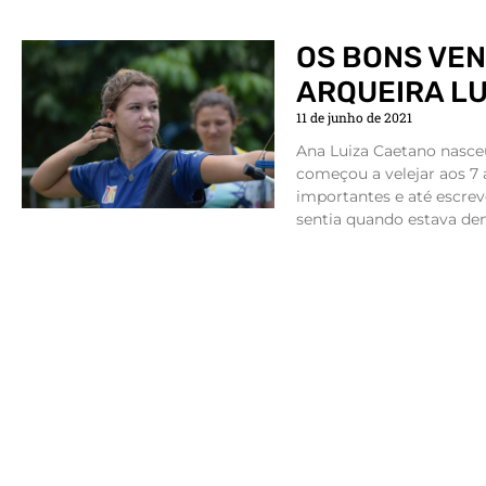
OS BONS VEN
ARQUEIRA L
11 de junho de 2021
Ana Luiza Caetano nasceu
começou a velejar aos 7
importantes e até escre
sentia quando estava den