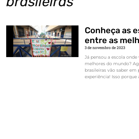
brasileiras
Conheça as es
entre as mel
3 de novembro de 2023
Já pensou a escola onde
melhores do mundo? Agor
brasileiras vão saber em
experiência! Isso porque 