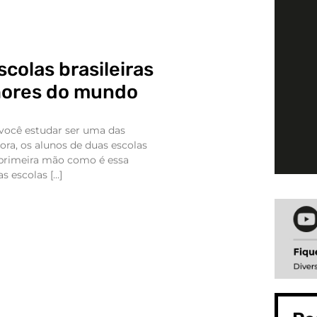
colas brasileiras
hores do mundo
 você estudar ser uma das
a, os alunos de duas escolas
 primeira mão como é essa
as escolas […]