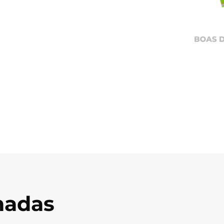
onadas