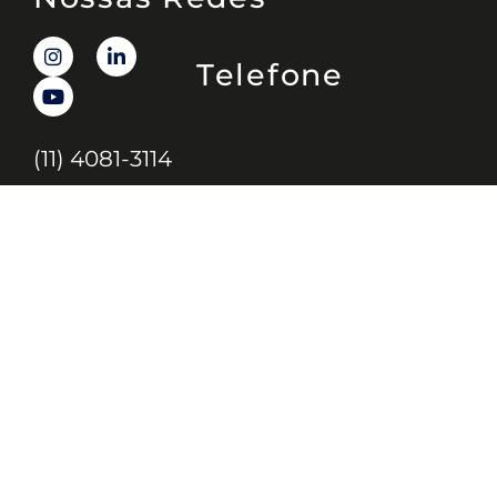
Telefone
(11) 4081-3114
Endereço
Alameda Santos, 1165 – Caixa Postal:
121621, Jd. Paulista, São Paulo – SP,
CEP: 01419-002