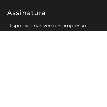
Assinatura
Disponível nas versões: impresso
mensal, on-line, áudio (Podcast) e
vídeo (YouTube).
ASSINE
Nossas Redes
Telefone