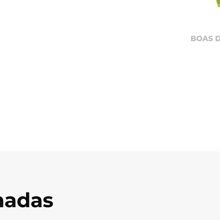
onadas