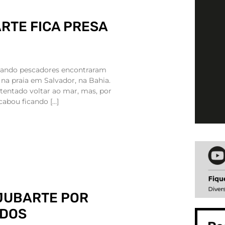
RTE FICA PRESA
uando pescadores encontraram
 na praia em Salvador, na Bahia.
 tentado voltar ao mar, mas, por
cabou ficando […]
 JUBARTE POR
ADOS