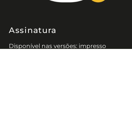
Assinatura
Disponível nas versões: impresso
mensal, on-line, áudio (Podcast) e
vídeo (YouTube).
ASSINE
Nossas Redes
Telefone