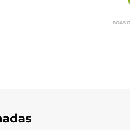
onadas