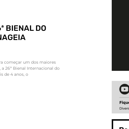
6ª BIENAL DO
NAGEIA
ra começar um dos maiores
, a 26ª Bienal Internacional do
is de 4 anos, o