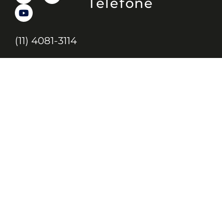
Telefone
(11) 4081-3114
Endereço
Alameda Santos, 1165 – Caixa Postal:
121621, Jd. Paulista, São Paulo – SP,
CEP: 01419-002