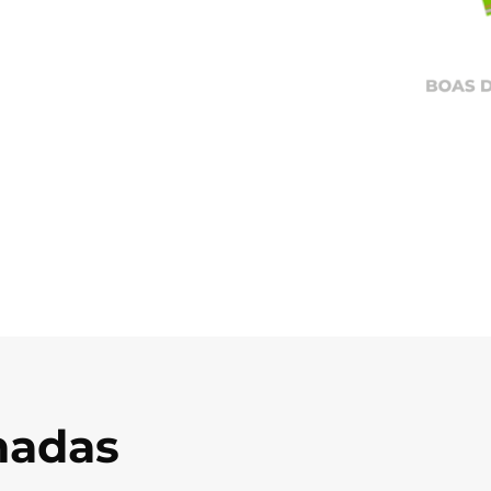
onadas