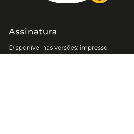
Assinatura
Disponível nas versões: impresso
mensal, on-line, áudio (Podcast) e
vídeo (YouTube).
ASSINE
Nossas Redes
Telefone