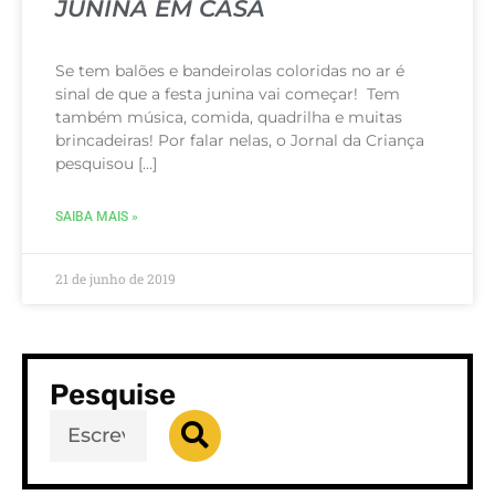
JUNINA EM CASA
Se tem balões e bandeirolas coloridas no ar é
sinal de que a festa junina vai começar! Tem
também música, comida, quadrilha e muitas
brincadeiras! Por falar nelas, o Jornal da Criança
pesquisou […]
SAIBA MAIS »
21 de junho de 2019
Pesquise