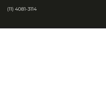
(11) 4081-3114
Endereço
Alameda Santos, 1165 – Caixa Postal:
121621, Jd. Paulista, São Paulo – SP,
CEP: 01419-002
JC, JORNAL DA CRIANÇA & JOVENS © 2020 TODOS OS DIREITOS
RESERVADOS À EDITORA 10