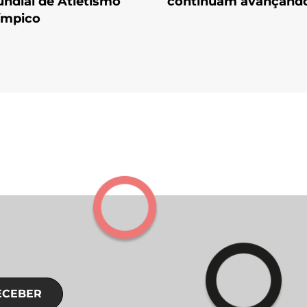
ndial de Atletismo
continuam avançand
ímpico
ECEBER