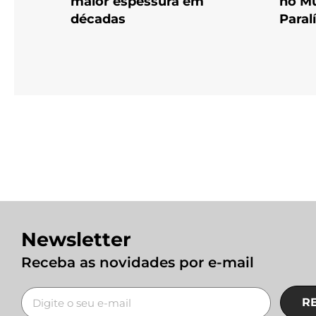
maior espessura em
no Mu
décadas
Paral
Newsletter
Receba as novidades por e-mail
R