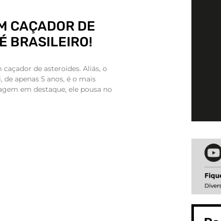
EM CAÇADOR DE
É BRASILEIRO!
caçador de asteroides. Aliás, o
, de apenas 5 anos, é o mais
gem em destaque, ele pousa no