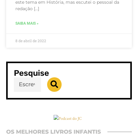
este tema em História, mas escutei o pessoal da
redação […]
SAIBA MAIS »
8 de abril de 2022
Pesquise