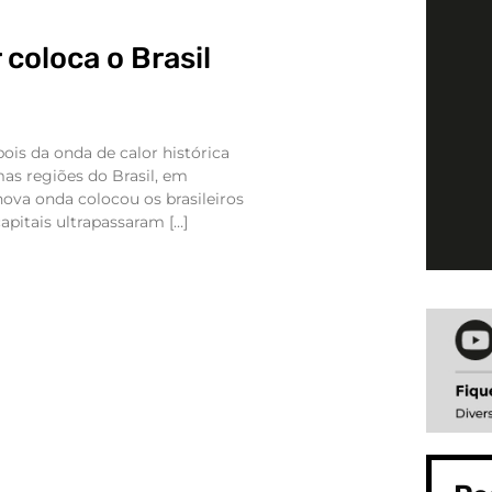
 coloca o Brasil
is da onda de calor histórica
s regiões do Brasil, em
ova onda colocou os brasileiros
capitais ultrapassaram […]