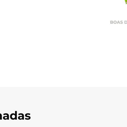
onadas