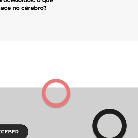
processados: o que
tece no cérebro?
ECEBER