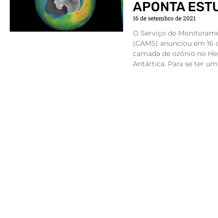
APONTA EST
16 de setembro de 2021
O Serviço de Monitoram
(CAMS) anunciou em 16 
camada de ozônio no Hem
Antártica. Para se ter uma