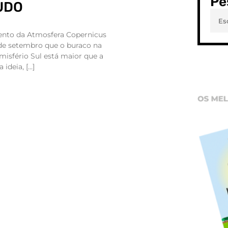
Pe
UDO
ento da Atmosfera Copernicus
de setembro que o buraco na
isfério Sul está maior que a
 ideia, […]