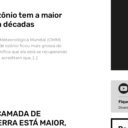
ônio tem a maior
m décadas
 Meteorológica Mundial (OMM)
e ozônio ficou mais grossa do
nifica que ela está se recuperando
 acreditam que, […]
CAMADA DE
ERRA ESTÁ MAIOR,