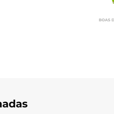
onadas