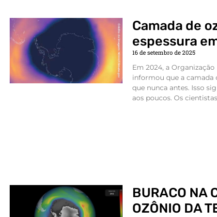
Camada de oz
espessura e
16 de setembro de 2025
Em 2024, a Organização
informou que a camada d
que nunca antes. Isso sig
aos poucos. Os cientistas
BURACO NA 
OZÔNIO DA T