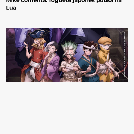
Mike comenta: foguete japonês pousa na
Lua