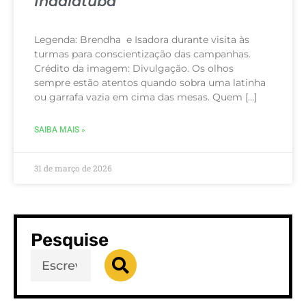
Indaiatuba
Legenda: Brendha e Isadora durante visita às
turmas para conscientização das campanhas.
Crédito da imagem: Divulgação. Os olhos
sempre estão atentos quando sobra uma latinha
ou garrafa vazia em cima das mesas. Quem […]
SAIBA MAIS »
31 de março de 2026
Pesquise