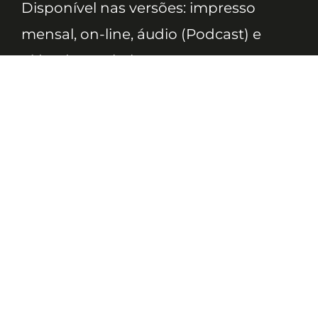
Disponível nas versões: impresso
mensal, on-line, áudio (Podcast) e
vídeo (YouTube).
ASSINE
Nossas Redes
Telefone
(11) 4081-3114