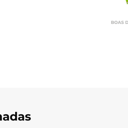
onadas