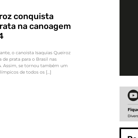
roz conquista
rata na canoagem
4
nte, o canoista Isaquias Queiroz
de prata para o Brasil nas
4. Assim, se tornou também um
ímpicos de todos os […]