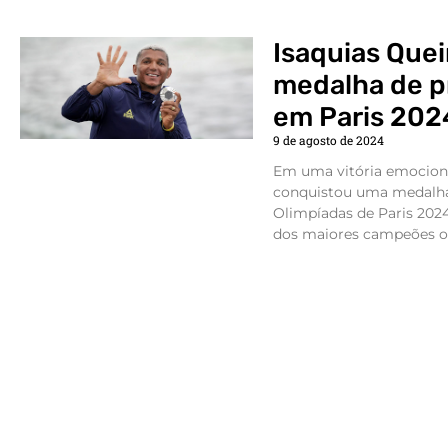
Isaquias Quei
medalha de p
em Paris 202
9 de agosto de 2024
Em uma vitória emociona
conquistou uma medalha 
Olimpíadas de Paris 202
dos maiores campeões ol