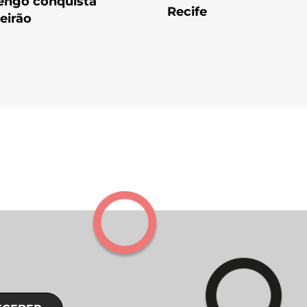
engo conquista
Recife
leirão