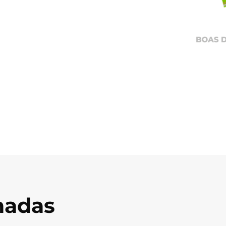
onadas