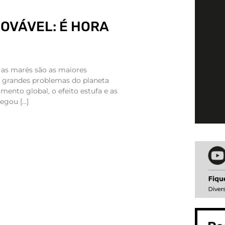
OVÁVEL: É HORA
e as marés são as maiores
r grandes problemas do planeta
imento global, o efeito estufa e as
egou […]