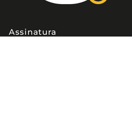
Assinatura
Disponível nas versões: impresso
mensal, on-line, áudio (Podcast) e
vídeo (YouTube).
ASSINE
Nossas Redes
Telefone