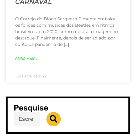
CARNAVAL
O Cortejo do Bloco Sargento Pimenta embalou
os foliões com músicas dos Beatles em ritmos
brasileiros, em 2020, como mostra a imagem em
destaque. Finalmente, depois de ser adiado por
conta da pandemia de […]
SAIBA MAIS »
15 de abril de 2022
Pesquise