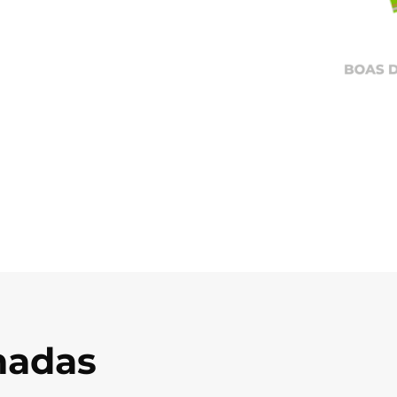
onadas