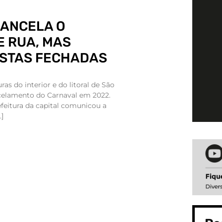
CANCELA O
 RUA, MAS
ESTAS FECHADAS
ras do interior e do litoral de São
celamento do Carnaval em 2022.
feitura da capital comunicou a
]