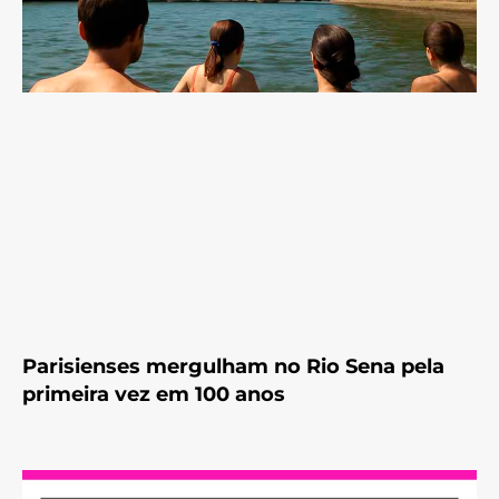
Parisienses mergulham no Rio Sena pela
primeira vez em 100 anos