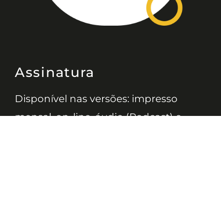
Assinatura
Disponível nas versões: impresso
mensal, on-line, áudio (Podcast) e
vídeo (YouTube).
ASSINE
Nossas Redes