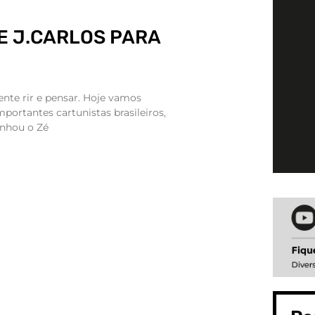
E J.CARLOS PARA
nte rir e pensar. Hoje vamos
ortantes cartunistas brasileiros,
senhou o Zé