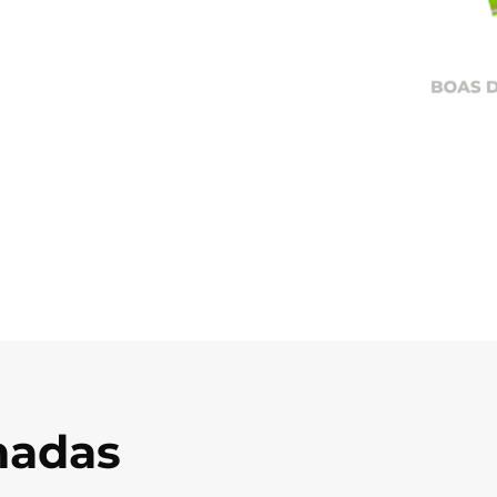
onadas