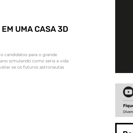
 EM UMA CASA 3D
ro candidatos para o grande
ano simulando como seria a vida
aliar se os futuros astronautas