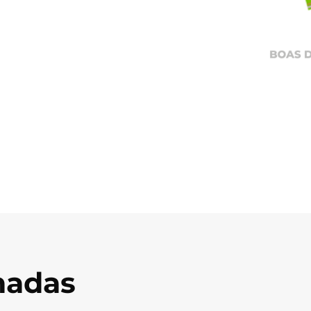
onadas