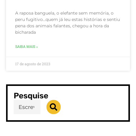
A raposa banguela, o elefante sem memória, o
peru fugitivo…quem já leu estas histórias e sentiu
pena dos animais falantes, chegou a hora da
bicharada
SAIBA MAIS »
17 de agosto de 2023
Pesquise