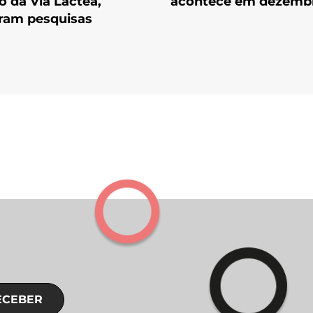
o da Via Láctea,
acontece em dezemb
ram pesquisas
ECEBER