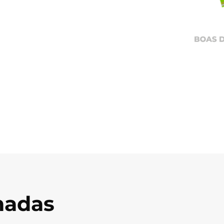
onadas