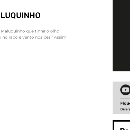
ALUQUINHO
Maluquinho que tinha o olho
o no rabo e vento nos pés.” Assim