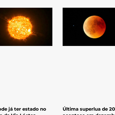
ode já ter estado no
Última superlua de 2