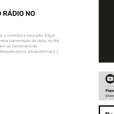
 RÁDIO NO
, o cientista e educador Edgar
meira transmissão de rádio, no Rio
em ao Centenário da
 Naquela época, pouquíssimas […]