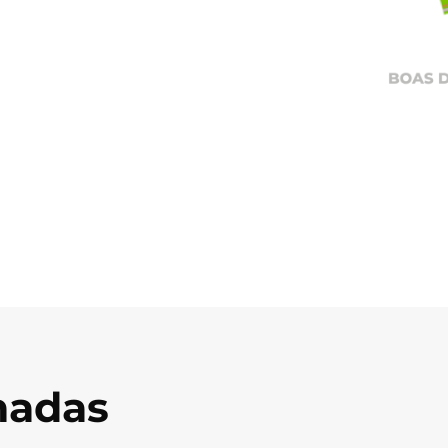
onadas