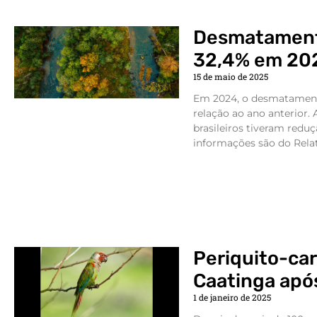
Desmatamento
32,4% em 20
15 de maio de 2025
Em 2024, o desmatament
relação ao ano anterior.
brasileiros tiveram red
informações são do Relat
Periquito-car
Caatinga apó
1 de janeiro de 2025