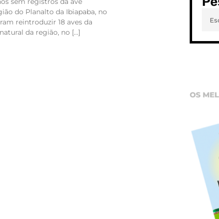
Pe
nos sem registros da ave
gião do Planalto da Ibiapaba, no
ram reintroduzir 18 aves da
atural da região, no […]