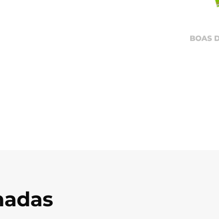
onadas