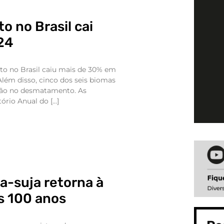
 no Brasil cai
24
o no Brasil caiu mais de 30% em
 Além disso, cinco dos seis biomas
ução no desmatamento. As
ório Anual do […]
a-suja retorna à
s 100 anos