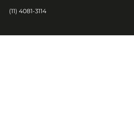
(11) 4081-3114
Endereço
Alameda Santos, 1165 – Caixa Postal:
121621, Jd. Paulista, São Paulo – SP,
CEP: 01419-002
JC, JORNAL DA CRIANÇA & JOVENS © 2020 TODOS OS DIREITOS
RESERVADOS À EDITORA 10