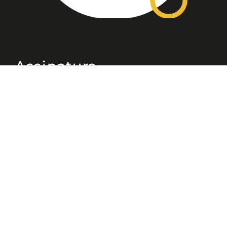
Assinatura
Disponível nas versões: impresso
mensal, on-line, áudio (Podcast) e
vídeo (YouTube).
ASSINE
Nossas Redes