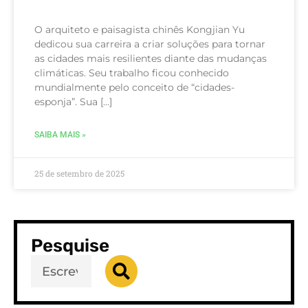
O arquiteto e paisagista chinês Kongjian Yu
dedicou sua carreira a criar soluções para tornar
as cidades mais resilientes diante das mudanças
climáticas. Seu trabalho ficou conhecido
mundialmente pelo conceito de “cidades-
esponja”. Sua […]
SAIBA MAIS »
25 de setembro de 2025
Pesquise